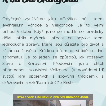
Obyčejně využíváme jako příležitost nést lidem
evangelium Vánoce a Velikonoce. Je to velmi
příhodná doba. Když jsme se modlili, co prakticky
dělat, přišla myšlenka předat co nejvíce lidem
jednoduché zprávy, které jsou důležité pro život a
záchranu člověka. Krátkou informaci si lidé snadno
zapamatují. Je to jeden ze způsobů, jak rozsévat
Slovo o Království. Především jsme chtěli
připomenout souvislost Velikonoc, (v povědomí lidí
svátků jara spojených s lidovými tradicemi), s
ukřižováním a vzkříšením Ježíše Krista.