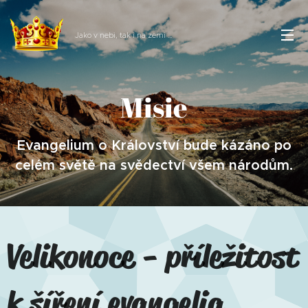
Jako v nebi, tak i na zemi ...
Misie
Evangelium o Království bude kázáno po
celém světě na svědectví všem národům.
Velikonoce - příležitost
k šíření evangelia