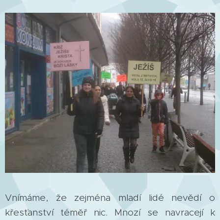
Vnímáme, že zejména mladí lidé nevědí o
křesťanství téměř nic. Mnozí se navracejí k