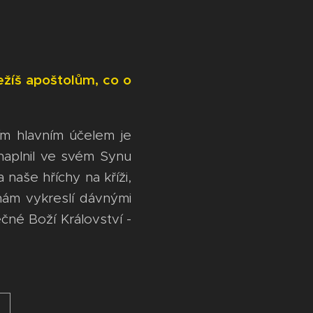
ežíš apoštolům, co o
jím hlavním účelem je
naplnil ve svém Synu
 naše hříchy na kříži,
nám vykreslí dávnými
né Boží Království -