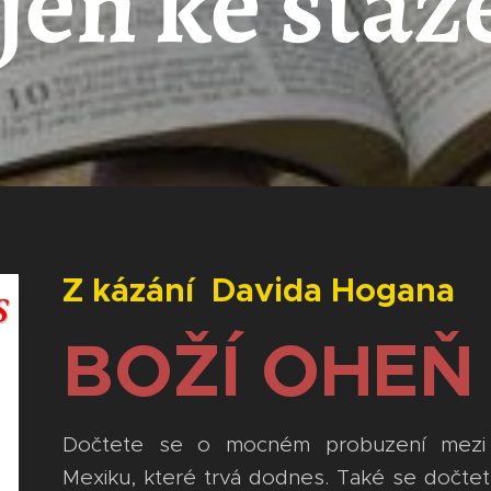
jen ke staž
Z kázání Davida H
ogana
BOŽÍ
OHEŇ
Dočtete se o mocném probuzení mezi
Mexiku, které trvá dodnes.
Také se dočtet