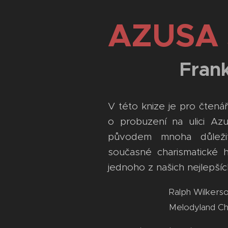
AZUSA 
Frank Ba
V této knize je pro čten
o probuzení na ulici Az
původem mnoha důležit
současné charismatické h
jednoho z našich nejlepší
Ralph Wilkers
Melodyland Chr