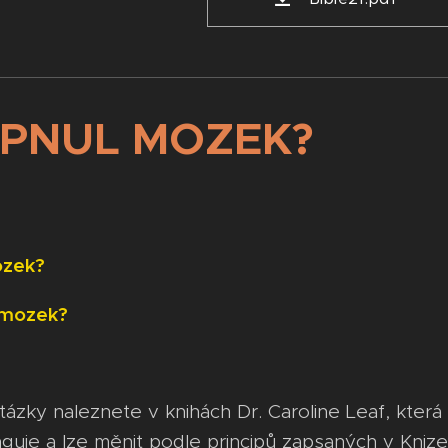
YPNUL MOZEK?
ozek?
 mozek?
ázky naleznete v knihách Dr. Caroline Leaf, která
guje a lze měnit podle principů zapsaných v Knize 