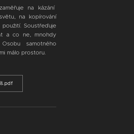
zaměřuje na kázání
světu, na kopírování
h použití. Soustřeďuje
at a co ne, mnohdy
na Osobu samotného
lmi málo prostoru.
íš.pdf