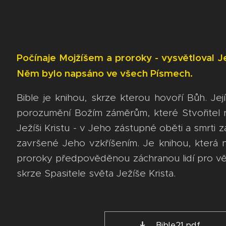
Počínaje Mojžíšem a proroky - vysvětloval J
Něm bylo napsáno ve všech Písmech.
Bible je knihou, skrze kterou hovoří Bůh. Je
porozumění Božím záměrům, které Stvořitel 
Ježíši Kristu - v Jeho zástupné oběti a smrti za
završené Jeho vzkříšením. Je knihou, která 
proroky předpověděnou záchranou lidí pro věč
skrze Spasitele světa Ježíše Krista.
Bible21.pdf