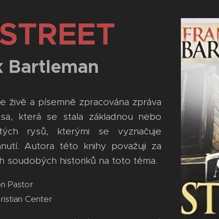
STREET
rtleman
áře živě a písemně zpracována zpráva
usa, která se stala základnou nebo
ých rysů, kterými se vyznačuje
nutí. Autora této knihy považuji za
ch soudobých historiků na toto téma.
on Pastor
istian Center