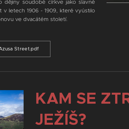
lo dějiny soudobé církve jako slavné
 v letech 1906 - 1909, které vyústilo
bnovu ve dvacátém století.
Azusa Street.pdf
KAM SE ZTR
JEŽÍŠ?