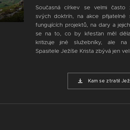
Současná církev se velmi často 
svých doktrín, na akce přijatelné 
fungujících projektů, na dary a jejic
se na to, co by křesťan měl děl
kritizuje jiné služebníky, ale 
Spasitele Ježíše Krista zbývá jen ve
Kam se ztratil Jež