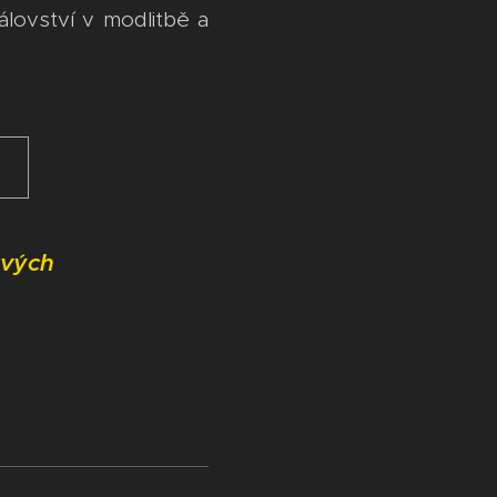
álovství v modlitbě a
tvých