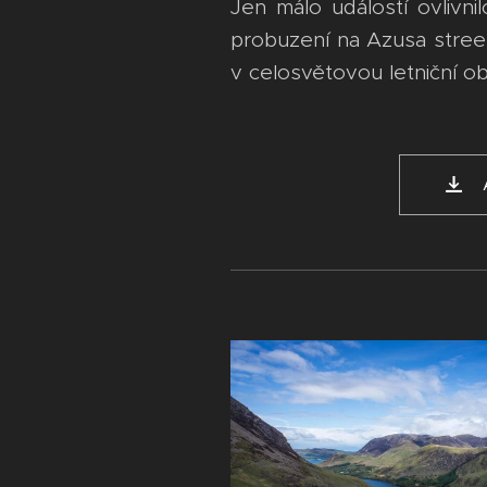
Jen málo událostí ovlivni
probuzení na Azusa street
v celosvětovou letniční o