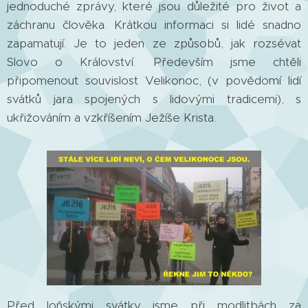
jednoduché zprávy, které jsou důležité pro život a
záchranu člověka. Krátkou informaci si lidé snadno
zapamatují. Je to jeden ze způsobů, jak rozsévat
Slovo o Království. Především jsme chtěli
připomenout souvislost Velikonoc, (v povědomí lidí
svátků jara spojených s lidovými tradicemi), s
ukřižováním a vzkříšením Ježíše Krista.
Před loňskými svátky jsme při modlitbách za