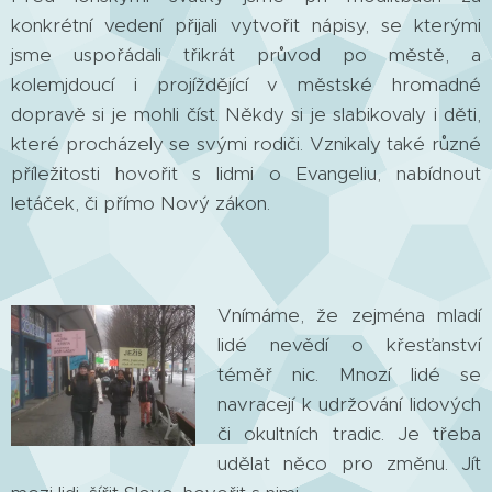
konkrétní vedení přijali vytvořit nápisy, se kterými
jsme uspořádali třikrát průvod po městě, a
kolemjdoucí i projíždějící v městské hromadné
dopravě si je mohli číst. Někdy si je slabikovaly i děti,
které procházely se svými rodiči. Vznikaly také různé
příležitosti hovořit s lidmi o Evangeliu, nabídnout
letáček, či přímo Nový zákon.
Vnímáme, že zejména mladí
lidé nevědí o křesťanství
téměř nic. Mnozí lidé se
navracejí k udržování lidových
či okultních tradic. Je třeba
udělat něco pro změnu. Jít