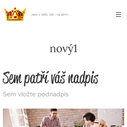
Jako v nebi, tak i na zemi ...
nový1
Sem patří váš nadpis
Sem vložte podnadpis