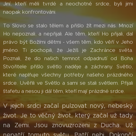
Jiní, kteří měli tvrdé a neochotné srdce, byli jimi
naopak konfrontováni.
To Slovo se stalo tělem a přišlo žít mezi nás. Mnozí
Ho nepoznali, a nepřijali. Ale těm, kteří Ho přijali, dal
právo být Božími dětmi - všem těm, kdo věří v Jeho
jméno. Ti pochopili, že Ježíš je Zachránce světa.
Poznali, že do našich temnot odpadnutí od Boha
Stvořitele přišlo světlo naděje a záchrany. Světlo,
které naplňuje všechny potřeby našeho prázdného
srdce. Uvěřili ve Světlo a sami se stali světlem. Přijali
štafetu a nesou ji dál těm, kteří mají prázdné srdce.
V jejich srdci začal pulzovat nový, nebeský
život. Je to věčný život, který začal už tady
na Zemi. Jsou znovuzrozeni z Ducha. Už
nepatří tomuto světu. Patří nebi. Dokončí