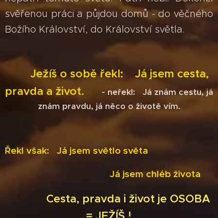
svěřenou práci a půjdou domů - do věčného
Božího Království, do Království světla.
Ježíš o sobě řekl:
Já jsem cesta,
pravda a život
.
- neřekl: Já znám cestu,
já
znám pravdu
,
já něco o životě vím.
Řekl však:
Já jsem světlo světa
Já jsem chléb života
Cesta, pravda i život je OSOBA
= JEŽÍŠ !