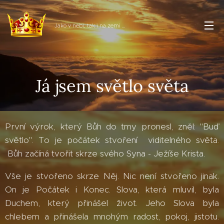
Jako v nebi, tak i na zemi ...
Já jsem světlo světa
První výrok, který Bůh do tmy pronesl, zněl: "Buď
světlo". To je počátek stvoření viditelného světa.
Bůh začíná tvořit skrze svého Syna - Ježíše Krista.
Vše je stvořeno skrze Něj. Nic není stvořeno jinak.
On je Počátek i Konec. Slova, která mluvil, byla
Duchem, který přinášel život. Jeho Slova byla
chlebem a přinášela mnohým radost, pokoj, jistotu.