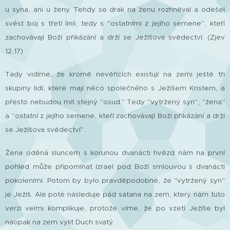
u syna, ani u ženy.
Tehdy se drak na ženu rozhněval a odešel
svést boj s třetí linií, tedy s "ostatními z jejího semene", kteří
zachovávají Boží přikázání a drží se Ježíšova svědectví. (Zjev
12,17)
Tady vidíme, že kromě nevěřících existují na zemi ještě tři
skupiny lidí, které mají něco společného s Ježíšem Kristem, a
přesto nebudou mít stejný "osud." Tedy "vytržený syn", "žena"
a "ostatní z jejího semene, kteří zachovávají Boží přikázání a drží
se Ježíšova svědectví".
Žena oděná sluncem s korunou dvanácti hvězd nám na první
pohled může připomínat Izrael pod Boží smlouvou s dvanácti
pokoleními. Potom by bylo pravděpodobné, že "vytržený syn"
je Ježíš. Ale poté následuje pád satana na zem, který nám tuto
verzi velmi komplikuje, protože víme, že po vzetí Ježíše byl
naopak na zem vylit Duch svatý.