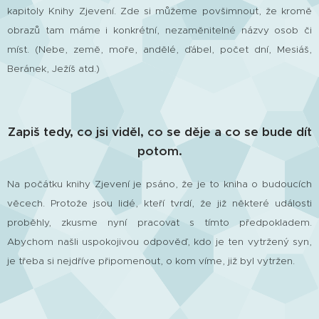
kapitoly Knihy Zjevení. Zde si můžeme povšimnout, že kromě
obrazů tam máme i konkrétní, nezaměnitelné názvy osob či
míst. (Nebe, země, moře, andělé, ďábel, počet dní, Mesiáš,
Beránek, Ježíš atd.)
Zapiš tedy, co jsi viděl, co se děje a co se bude dít
potom.
Na počátku knihy Zjevení je psáno, že je to kniha o budoucích
věcech. Protože jsou lidé, kteří tvrdí, že již některé události
proběhly, zkusme nyní pracovat s tímto předpokladem.
Abychom našli uspokojivou odpověď, kdo je ten vytržený syn,
je třeba si nejdříve připomenout, o kom víme, již byl vytržen.