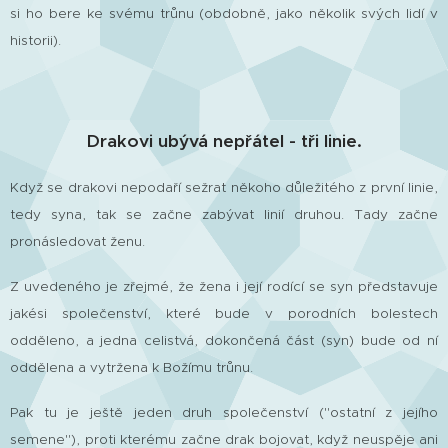
si ho bere ke svému trůnu (obdobně, jako několik svých lidí v
historii).
Drakovi ubývá nepřátel - tři linie.
Když se drakovi nepodaří sežrat někoho důležitého z první linie,
tedy syna, tak se začne zabývat linií druhou. Tady začne
pronásledovat ženu.
Z uvedeného je zřejmé, že žena i její rodící se syn představuje
jakési společenství, které bude v porodních bolestech
odděleno, a jedna celistvá, dokončená část (syn) bude od ní
oddělena a vytržena k Božímu trůnu.
Pak tu je ještě jeden druh společenství ("ostatní z jejího
semene"), proti kterému začne drak bojovat, když neuspěje ani