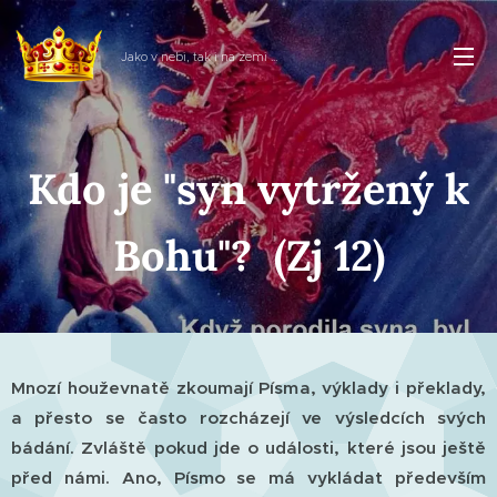
Jako v nebi, tak i na zemi ...
Kdo je "syn vytržený k
Bohu"? (Zj 12)
Mnozí houževnatě zkoumají Písma, výklady i překlady,
a přesto se často rozcházejí ve výsledcích svých
bádání. Zvláště pokud jde o události, které jsou ještě
před námi. Ano, Písmo se má vykládat především