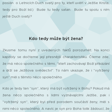
poslán o Letnicích Duch svatý pro ty, kteří uvěří v Ježíše Krista,
tedy pro Boží lid.) Bude tu tedy satan. Bude tu spolu s ním
ještě Duch svatý?
Kdo tedy může být žena?
Zkusme tomu nyní z uvedených faktů porozumět. Na konci
kapitoly se dočteme její přesnější charakteristiku. Čteme zde,
že má něco společného s těmi, "kteří zachovávají Boží přikázání
a drží se Ježíšova svědectví". To nám ukazuje, že i "vytržený
syn" měl s těmito něco společného.
Kdo je tedy ten "syn", který má být vytržený k Bohu? Pokud má
žena něco společného s lidmi vyznávajícími Ježíše, pak i
"vytržený syn", který byl před porodem součástí ženy, měl s
nimi něco společného. A navíc je syn pro Boha tolik žádoucí, že