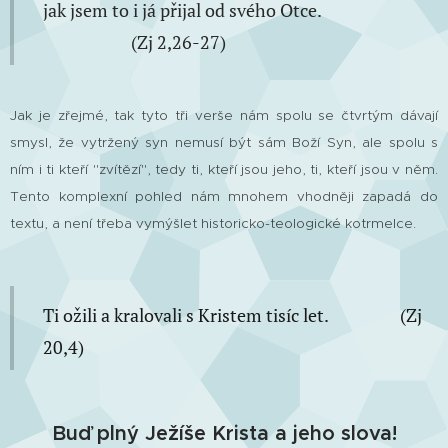
jak jsem to i já přijal od svého Otce.
(Zj 2,26-27)
Jak je zřejmé, tak tyto tři verše nám spolu se čtvrtým dávají
smysl, že vytržený syn nemusí být sám Boží Syn, ale spolu s
ním i ti kteří "zvítězí", tedy ti, kteří jsou jeho, ti, kteří jsou v něm.
Tento komplexní pohled nám mnohem vhodněji zapadá do
textu, a není třeba vymýšlet historicko-teologické kotrmelce.
Ti ožili a kralovali s Kristem tisíc let.
(Zj
20,4)
Buď plný Ježíše Krista a jeho slova!