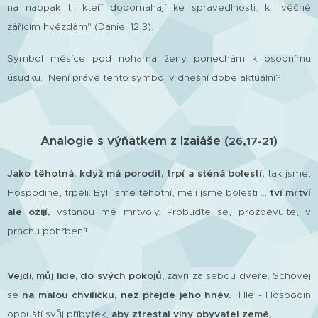
na naopak ti, kteří dopomáhají ke spravedlnosti, k "věčně
zářícím hvězdám" (Daniel 12,3).
Symbol měsíce pod nohama ženy ponechám k osobnímu
úsudku. Není právě tento symbol v dnešní době aktuální?
Analogie s výňatkem z Izaiáše (
)
26,17-21
Jako těhotná, když má porodit, trpí a sténá bolestí,
tak jsme,
Hospodine, trpěli. Byli jsme těhotní, měli jsme bolesti ...
tví mrtví
ale ožijí,
vstanou mé mrtvoly. Probuďte se, prozpěvujte, v
prachu pohřbení!
Vejdi, můj lide, do svých pokojů,
zavři za sebou dveře. Schovej
se
na malou chviličku, než přejde jeho hněv.
Hle - Hospodin
opouští svůj příbytek,
aby ztrestal viny obyvatel země.