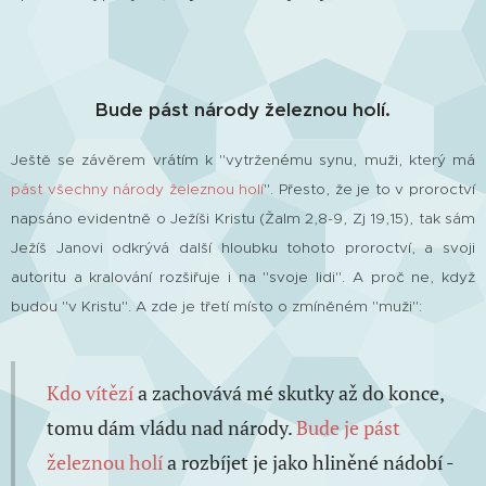
Bude pást národy železnou holí.
Ještě se závěrem vrátím k "vytrženému synu, muži, který má
pást všechny národy železnou holí
". Přesto, že je to v proroctví
napsáno evidentně o Ježíši Kristu (Žalm 2,8-9, Zj 19,15), tak sám
Ježíš Janovi odkrývá další hloubku tohoto proroctví, a svoji
autoritu a kralování rozšiřuje i na "svoje lidi". A proč ne, když
budou "v Kristu". A zde je třetí místo o zmíněném "muži":
Kdo vítězí
a zachovává mé skutky až do konce,
tomu dám vládu nad národy.
Bude je pást
železnou holí
a rozbíjet je jako hliněné nádobí -