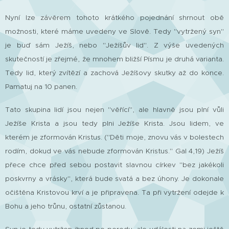
Nyní lze závěrem tohoto krátkého pojednání shrnout obě
možnosti, které máme uvedeny ve Slově. Tedy "vytržený syn"
je buď sám Ježíš, nebo "Ježíšův lid". Z výše uvedených
skutečností je zřejmé, že mnohem bližší Písmu je druhá varianta.
Tedy lid, který zvítězí a zachová Ježíšovy skutky až do konce.
Pamatuj na 10 panen.
Tato skupina lidí jsou nejen "věřící", ale hlavně jsou plní vůli
Ježíše Krista a jsou tedy plni Ježíše Krista. Jsou lidem, ve
kterém je zformován Kristus. ("Děti moje, znovu vás v bolestech
rodím, dokud ve vás nebude zformován Kristus." Gal 4,19) Ježíš
přece chce před sebou postavit slavnou církev "bez jakékoli
poskvrny a vrásky", která bude svatá a bez úhony. Je dokonale
očištěna Kristovou krví a je připravena. Ta při vytržení odejde k
Bohu a jeho trůnu, ostatní zůstanou.