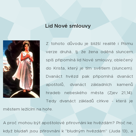
Lid Nové smlouvy
Z tohoto důvodu je bližší realitě i Písmu
verze druhá, tj. že žena oděná sluncem
spíš připomíná lid Nové smlouvy, oblečený
do Krista, který je tím světlem (sluncem).
Dvanáct hvězd pak připomíná dvanáct
apoštolů, dvanáct základních kamenů
hradeb nebeského města (Zjev 21,14).
Tedy dvanáct základů církve - která je
městem ležícím na hoře.
A proč mohou být apoštolové přirovnáni ke hvězdám? Proč ne,
když bludaři jsou přirovnáni k "bludným hvězdám" (Juda 13), a