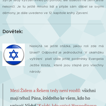
Syn je tedy vytržen ihned po porodu, ale události na zemi ještě
nekončí. Je tu ještě mnoho lidí a přijde sám ďábel se svými
démony, je dále uvedeno ve 12. kapitole knihy Zjevení.
Dovětek:
Naskýtá se ještě otázka, jakou roli zde má
Izrael?
Odpověď je jednoduchá. V okamžiku
vytržení platí stále ještě podmínky Evangelia
Ježíše Krista, které jsou stejné pro všechny
národy:
Mezi Židem a Řekem tedy není rozdíl:
všichni
mají téhož Pána, štědrého ke všem, kdo ho
vzývají. Vždyť
"Každý, kdo vzývá Hospodinovo