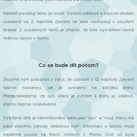
Někteří považují ženu za Izrael. Ovšem události a časová období
uvedená ve 2. kapitole Zjevení se také neshodují s osudem
Izraele.
Z uvedených faktů je zřejmé, že toto vysvětlení nemá
reálnou oporu v Písmu.
Co se bude dít potom?
Zkusme nyní pracovat s verzí, že události z 12. kapitoly Zjevení
teprve nastanou, jak je uvedeno na začátku knihy.
Předpokládejme, že syn, který je vytržen k Bohu je událost,
kterou teprve očekáváme.
Vytržené dítě je identifikováno také jako "syn" a "muž, který má
pást všechny národy železnou holí". Informaci o tomto muži
najdeme pouze na třech místech v Písmu. Dvě už byla