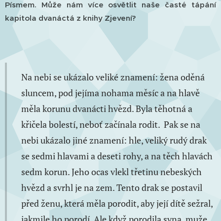
Písmem. Může nám více osvětlit naše časté tápání
kapitola dvanáctá z knihy Zjevení?
Na nebi se ukázalo veliké znamení: žena oděná
sluncem, pod jejíma nohama měsíc a na hlavě
měla korunu dvanácti hvězd. Byla těhotná
a
křičela bolestí, neboť začínala rodit.
Pak se na
nebi ukázalo jiné znamení: hle, veliký rudý drak
se sedmi hlavami a deseti rohy, a na těch hlavách
sedm korun. Jeho ocas vlekl třetinu nebeských
hvězd a svrhl je na zem. Tento drak se postavil
před ženu, která měla porodit, aby její dítě sežral,
jakmile ho porodí. Ale když porodila syna, muže,