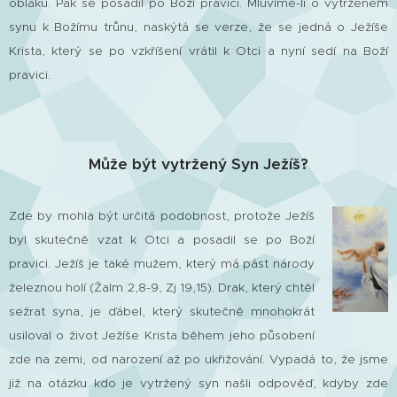
oblaku. Pak se posadil po Boží pravici. Mluvíme-li o vytrženém
synu k Božímu trůnu, naskýtá se verze, že se jedná o Ježíše
Krista, který se po vzkříšení vrátil k Otci a nyní sedí na Boží
pravici.
Může být vytržený Syn Ježíš?
Zde by mohla být určitá podobnost, protože Ježíš
byl skutečně vzat k Otci a posadil se po Boží
pravici. Ježíš je také mužem, který má pást národy
železnou holí (Žalm 2,8-9, Zj 19,15). Drak, který chtěl
sežrat syna, je ďábel, který skutečně mnohokrát
usiloval o život Ježíše Krista během jeho působení
zde na zemi, od narození až po ukřižování. Vypadá to, že jsme
již na otázku kdo je vytržený syn našli odpověď, kdyby zde