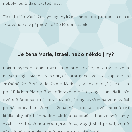
nebyly ještě další skutečnosti.
Text totiž uvádí, že syn byl vytržen ihned po porodu, ale nic
takového se v případě Ježíše Krista nestalo.
Je žena Marie, Izrael, nebo někdo jiný?
Pokud bychom dále trvali na osobě Ježíše, pak by ta žena
musela být Marie. Následující informace ve 12. kapitole o
zmíněné ženě však do života Marie nijak nezapadají (utekla na
poušť, kde měla od Boha připravené místo, aby ji tam živili tisíc
dvě stě šedesát dní ... drak uviděl, že byl svržen na zem, začal
pronásledovat tu ženu ... žena však dostala dvě mocná orlí
křídla, aby před tím hadem uletěla na poušť ... had ze své tlamy
vychrlil za tou ženou vodu jako řeku, aby ji strhl proud, země
však ženě pomohla: otevřela ústa a pohltila řeku).