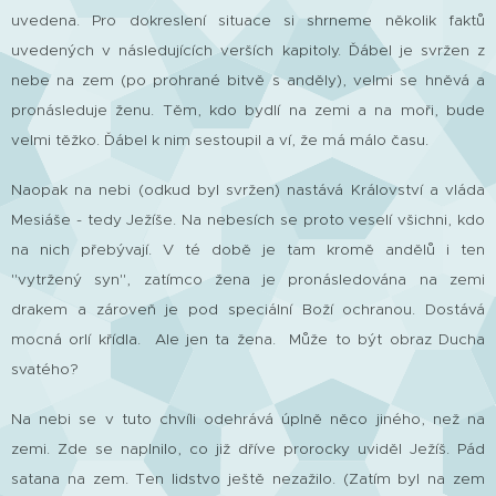
uvedena.
Pro dokreslení situace si shrneme několik faktů
uvedených v následujících verších kapitoly. Ďábel je svržen z
nebe na zem (po prohrané bitvě s anděly), velmi se hněvá a
pronásleduje ženu. Těm, kdo bydlí na zemi a na moři, bude
velmi těžko. Ďábel k nim sestoupil a ví, že má málo času.
Naopak na nebi (odkud byl svržen) nastává Království a vláda
Mesiáše - tedy Ježíše. Na nebesích se proto veselí všichni, kdo
na nich přebývají. V té době je tam kromě andělů i ten
"vytržený syn", zatímco žena je pronásledována na zemi
drakem a zároveň je pod speciální Boží ochranou. Dostává
mocná orlí křídla. Ale jen ta žena. Může to být obraz Ducha
svatého?
Na nebi se v tuto chvíli odehrává úplně něco jiného, než na
zemi. Zde se naplnilo, co již dříve prorocky uviděl Ježíš. Pád
satana na zem. Ten lidstvo ještě nezažilo. (Zatím byl na zem