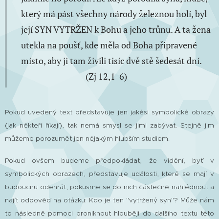
který má pást všechny národy železnou holí, byl
její SYN VYTRŽEN k Bohu a jeho trůnu. A ta žena
utekla na poušť, kde měla od Boha připravené
místo, aby ji tam živili tisíc dvě stě šedesát dní.
(Zj 12,1-6)
Pokud uvedený text představuje jen jakési symbolické obrazy
(jak někteří říkají), tak nemá smysl se jimi zabývat. Stejně jim
můžeme porozumět jen nějakým hlubším studiem.
Pokud ovšem budeme předpokládat, že vidění, byť v
symbolických obrazech, představuje události, které se mají v
budoucnu odehrát, pokusme se do nich částečně nahlédnout a
najít odpověď na otázku: Kdo je ten "vytržený syn"? Může nám
to následně pomoci proniknout hlouběji do dalšího textu této