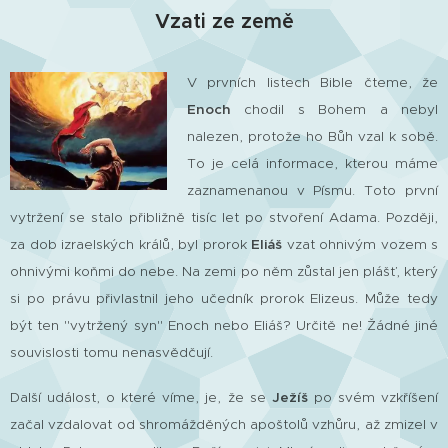
Vzati ze země
V prvních listech Bible čteme, že
Enoch
chodil s Bohem a nebyl
nalezen, protože ho Bůh vzal k sobě.
To je celá informace, kterou máme
zaznamenanou v Písmu. Toto první
vytržení se stalo přibližně tisíc let po stvoření Adama.
Později,
za dob izraelských králů, byl prorok
Eliáš
vzat ohnivým vozem s
ohnivými koňmi do nebe. Na zemi po něm zůstal jen plášť, který
si po právu přivlastnil jeho učedník prorok Elizeus. Může tedy
být ten "vytržený syn" Enoch nebo Eliáš? Určitě ne! Žádné jiné
souvislosti tomu nenasvědčují.
Další událost, o které víme, je, že se
Ježíš
po svém vzkříšení
začal vzdalovat od shromážděných apoštolů vzhůru, až zmizel v