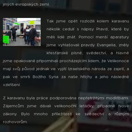
jiných evropských zemí.
Tak jsme opět rozložili kolem karavanu
několik cedulí s nápisy Pravd, které by
měli lidé znát. Pomocí menší aparatury
jsme vyhlašovali pravdy Evangelia, zněly
křesťanské písně, svědectví, a hlavně
jsme opakovaně připomínali procházejícím lidem, že Velikonoce
mají svůj původ jednak ve vyjití Izraelského národa ze zajetí, a
pak ve smrti Božího Syna za naše hříchy a jeho následné
vzkříšení.
Z karavanu byla práce podporována nepřetržitými modlitbami.
Zájemcům jsme dávali velikonoční letáčky, případně Nové
zákony. Bylo mnoho příležitostí ke svědectví a různým
rozhovorům.