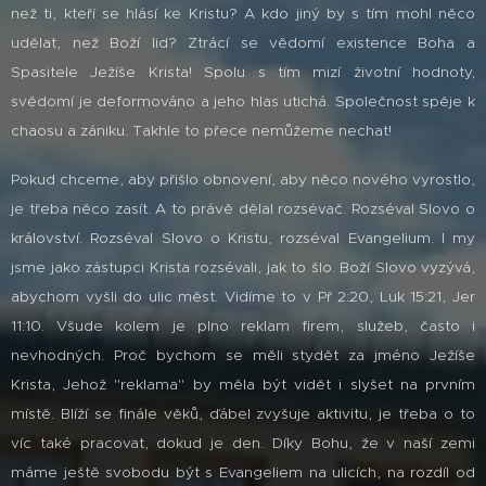
než ti, kteří se hlásí ke Kristu? A kdo jiný by s tím mohl něco
udělat, než Boží lid? Ztrácí se vědomí existence Boha a
Spasitele Ježíše Krista! Spolu s tím mizí životní hodnoty,
svědomí je deformováno a jeho hlas utichá. Společnost spěje k
chaosu a zániku. Takhle to přece nemůžeme nechat!
Pokud chceme, aby přišlo obnovení, aby něco nového vyrostlo,
je třeba něco zasít. A to právě dělal rozsévač. Rozséval Slovo o
království. Rozséval Slovo o Kristu, rozséval Evangelium. I my
jsme jako zástupci Krista rozsévali, jak to šlo. Boží Slovo vyzývá,
abychom vyšli do ulic měst. Vidíme to v Př 2:20, Luk 15:21, Jer
11:10. Všude kolem je plno reklam firem, služeb, často i
nevhodných. Proč bychom se měli stydět za jméno Ježíše
Krista, Jehož "reklama" by měla být vidět i slyšet na prvním
místě. Blíží se finále věků, ďábel zvyšuje aktivitu, je třeba o to
víc také pracovat, dokud je den. Díky Bohu, že v naší zemi
máme ještě svobodu být s Evangeliem na ulicích, na rozdíl od