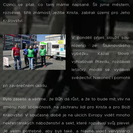
Cizinci se ptali, co tam máme napsané. Šli jsme městem,
rozsévali, šířili známost Ježíše Krista, zabírali území pro Jeho
Království.
V pondělí přijeli sloužit sou-
rozenci ze Šluknovského
výběžku. Kázali Slovo,
vyhlašovali Pravdu, rozdávali
letáčky, modlili se, vydávali
svědectví. Nakonec i pomohli
při závěrečném úklidu.
Bylo zaseto a věříme, že Bůh dá růst, a že to bude mít vliv na
změnu naší společnosti, na záchranu lidí pro Krista a pro Boží
Království. V současné době je na ulicích Evropy vidět mnoho
nekřesťanských náboženství a sekt, které rozsévají svůj plevel.
Je velmi potřebné, aby byli také, a hlavně vidět velvyslanci