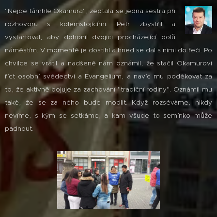
"Nejde támhle Okamura", zeptala se jedna sestra při
rozhovoru s kolemstojícími. Petr zbystřil a
vystartoval, aby dohonil dvojici procházející dolů
náměstím. V momentě je dostihl a hned se dal s nimi do řeči. Po
chvilce se vrátil a nadšeně nám oznámil, že stačil Okamurovi
říct osobní svědectví a Evangelium, a navíc mu poděkovat za
to, že aktivně bojuje za zachování "tradiční rodiny". Oznámil mu
také, že se za něho bude modlit. Když rozséváme, nikdy
nevíme, s kým se setkáme, a kam všude to semínko může
padnout.