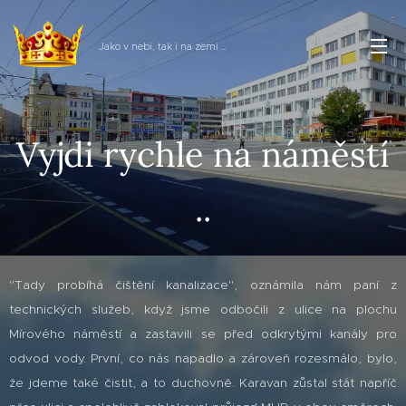
Jako v nebi, tak i na zemi ...
Vyjdi rychle na náměstí
..
"Tady probíhá čištění kanalizace", oznámila nám paní z
technických služeb, když jsme odbočili z ulice na plochu
Mírového náměstí a zastavili se před odkrytými kanály pro
odvod vody. První, co nás napadlo a zároveň rozesmálo, bylo,
že jdeme také čistit, a to duchovně. Karavan zůstal stát napříč