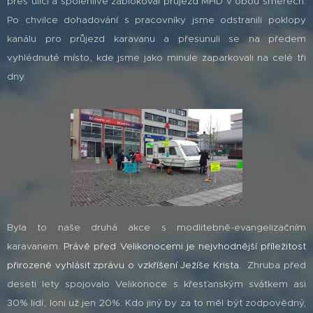
přes ulici a spolehlivě zablokoval průjezd MHD v obou směrech.
Po chvilce dohadování s pracovníky jsme odstranili poklopy
kanálu pro průjezd karavanu a přesunuli se na předem
vyhlédnuté místo, kde jsme jako minule zaparkovali na celé tři
dny.
Byla to naše druhá akce s modlitebně-evangelizačním
karavanem.
Právě před Velikonocemi je nejvhodnější příležitost
přirozeně vyhlásit zprávu o vzkříšení Ježíše Krista.
Zhruba před
deseti lety spojovalo Velikonoce s křesťanským svátkem asi
30% lidí, loni už jen 20%. Kdo jiný by za to měl být zodpovědný,