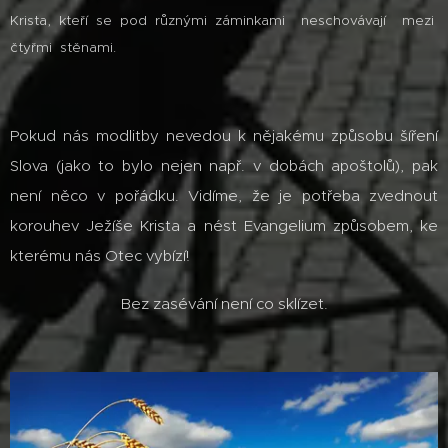
Krista, kteří se pod různými záminkami neschovávají mezi
čtyřmi stěnami.
Pokud nás modlitby nevedou k nějakému způsobu šíření
Slova (jako to bylo nejen např. v dobách apoštolů), pak
není něco v pořádku. Vidíme, že je potřeba zvednout
korouhev Ježíše Krista a nést Evangelium způsobem, ke
kterému nás Otec vybízí!
Bez zasévání není co sklízet.