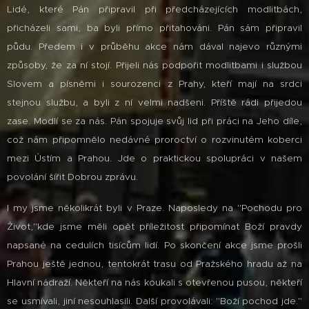
Lidé, které Pán připravil při předcházejících modlitbách,
přicházeli sami, ba byli přímo přitahováni. Pán sám připravil
půdu. Předem i v průběhu akce nám dával najevo různými
způsoby, že za ní stojí. Přijeli nás podpořit modlitbami i službou
Slovem a písněmi i sourozenci z Prahy, kteří mají na srdci
stejnou službu, a byli z ní velmi nadšeni. Příště rádi přijedou
zase. Modlí se za nás. Pán spojuje svůj lid při práci na Jeho díle,
což nám připomnělo nedávné proroctví o rozvinutém koberci
mezi Ústím a Prahou. Jde o praktickou spolupráci v našem
povolání šířit Dobrou zprávu.
I my jsme několikrát byli v Praze. Naposledy na "Pochodu pro
Život,"kde jsme měli opět příležitost připomínat Boží pravdy
napsané na cedulích tisícům lidí. Po skončení akce jsme prošli
Prahou ještě jednou, tentokrát trasu od Pražského hradu až na
Hlavní nádraží. Někteří na nás koukali s otevřenou pusou, někteří
se usmívali, jiní nesouhlasili. Další provolávali: "Boží pochod jde."