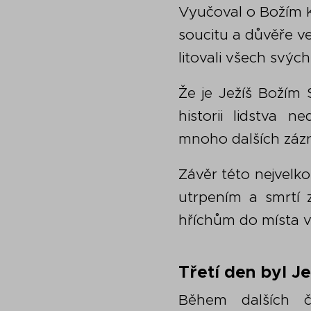
Vyučoval o Božím Kr
soucitu a důvěře ve
litovali všech svých 
Že je Ježíš Božím S
historii lidstva 
mnoho dalších zázra
Závěr této nejvelko
utrpením a smrtí 
hříchům do místa v
Třetí den byl Je
Během dalších čt