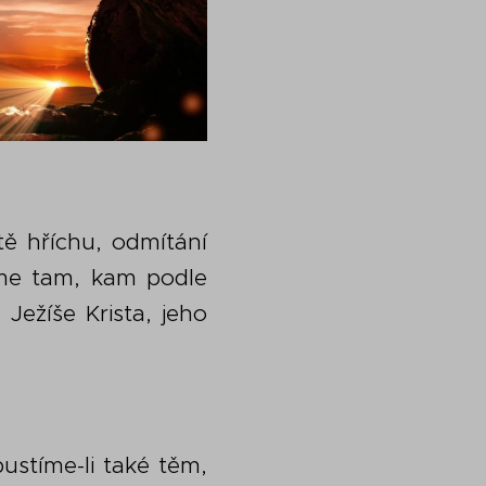
tě hříchu, odmítání
íme tam, kam podle
Ježíše Krista, jeho
pustíme-li také těm,