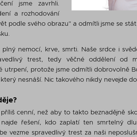
čení jsme zavrhli.
dení a rozhodování
vět podle svého obrazu" a odmítli jsme se st
sku.
 plný nemocí, krve, smrti. Naše srdce i svě
avedlivý trest, tedy věčné oddělení od milu
é utrpení, protože jsme odmítli dobrovolně Bo
 který nesnáší. Nic takového nikdy nevejde do
děje?
příliš cenní, než aby to takto beznadějně sk
najde řešení, kdo zaplatí ten smrtelný dlu
e vezme spravedlivý trest za naši neposlušno