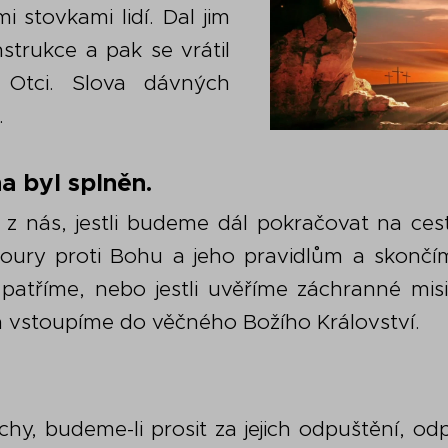
i stovkami lidí. Dal jim
nstrukce a pak se vrátil
Otci. Slova dávných
.
a byl splněn.
z nás, jestli budeme dál pokračovat na ces
ury proti Bohu a jeho pravidlům a skonč
 patříme, nebo jestli uvěříme záchranné misi 
 vstoupíme do věčného Božího Království.
chy, budeme-li prosit za jejich odpuštění, od