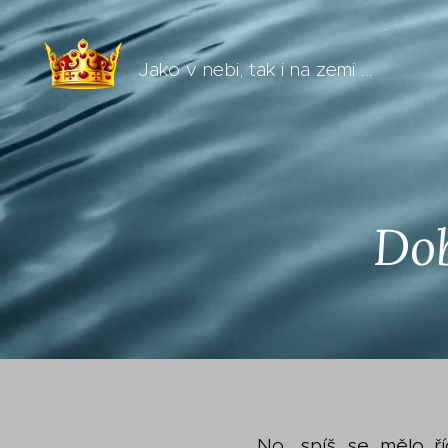
Jako v nebi, tak i na zemi ...
Dob
No, spíš se mělo ří