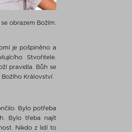
át se obrazem Božím.
domí je pošpiněno a
jícího Stvořitele.
ží pravidla. Bůh se
 Božího Království.
ončilo. Bylo potřeba
h. Bylo třeba najít
st. Nikdo z lidí to