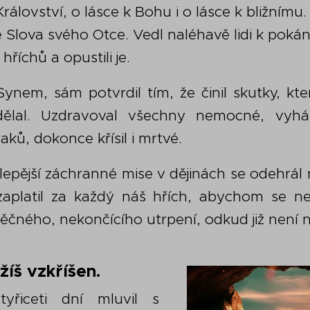
álovství, o lásce k Bohu i o lásce k bližnímu.
 Slova svého Otce. Vedl naléhavě lidi k pokán
hříchů a opustili je.
ynem, sám potvrdil tím, že činil skutky, kte
nedělal. Uzdravoval všechny nemocné, vyh
ků, dokonce křísil i mrtvé.
lepější záchranné mise v dějinách se odehrál 
zaplatil za každý náš hřích, abychom se ned
ěčného, nekončícího utrpení, odkud již není 
žíš vzkříšen.
yřiceti dní mluvil s