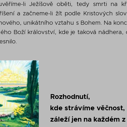
uvěříme-li Ježíšově oběti, tedy smrti na kř
říšení a začneme-li žít podle Kristových slo
nového, unikátního vztahu s Bohem. Na konci
ho Boží království, kde je taková nádhera,
esnilo.
Rozhodnutí,
kde strávíme věčnost,
záleží jen na každém z