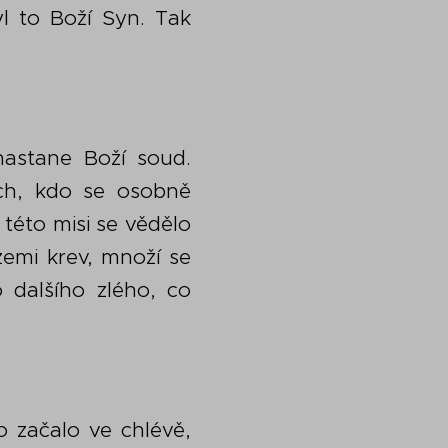
yl to Boží Syn. Tak
nastane Boží soud.
ech, kdo se osobně
O této misi se vědělo
emi krev, množí se
o dalšího zlého, co
o začalo ve chlévě,