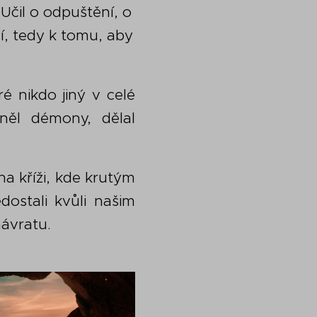
 Učil o odpuštění, o
í, tedy k tomu, aby
ré nikdo jiný v celé
áněl démony, dělal
na kříži, kde krutým
ostali kvůli našim
návratu.