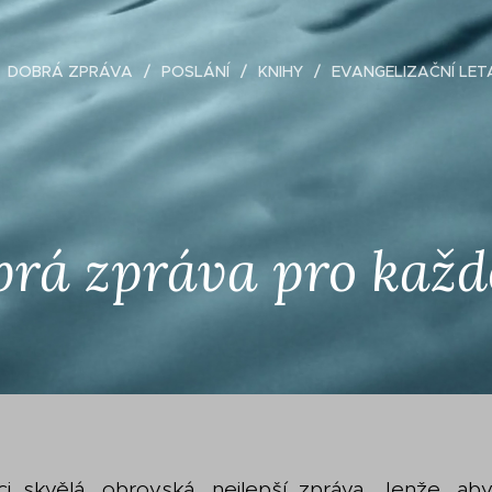
DOBRÁ ZPRÁVA
POSLÁNÍ
KNIHY
EVANGELIZAČNÍ LET
rá zpráva pro kaž
ci skvělá, obrovská, nejlepší zpráva. Jenže, a