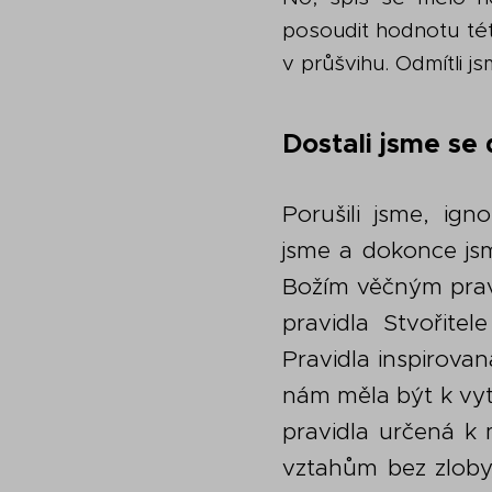
posoudit hodnotu této
v průšvihu. Odmítli js
Dostali jsme se
Porušili jsme, igno
jsme a dokonce jsm
Božím věčným prav
pravidla Stvořite
Pravidla inspirovan
nám měla být k vyt
pravidla určená 
vztahům bez zloby,