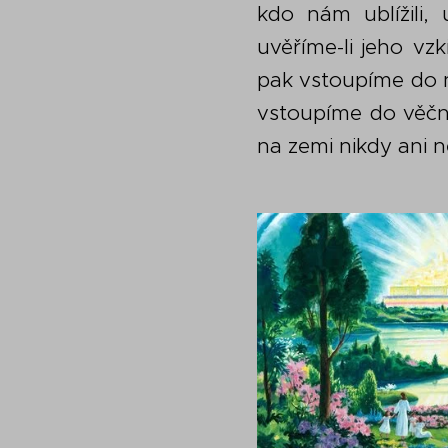
kdo nám ublížili, 
uvěříme-li jeho vzk
pak vstoupíme do 
vstoupíme do věčné
na zemi nikdy ani n