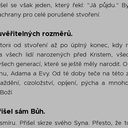
el se však jeden, který řekl: "Já půjdu." B
záchrany pro celé porušené stvoření.
uvěřitelných rozměrů.
istorii od stvoření až po úplný konec, kdy 
a všech lidí narozených před Kristem, vš
 všech generací, které se ještě měly narodit. 
chu, Adama a Evy. Od té doby teče na této z
raždění, cizoložství, opíjení, pýcha a mnoh
Boží.
řišel sám Bůh.
esmíru. Přišel skrze svého Syna. Přesto, že t