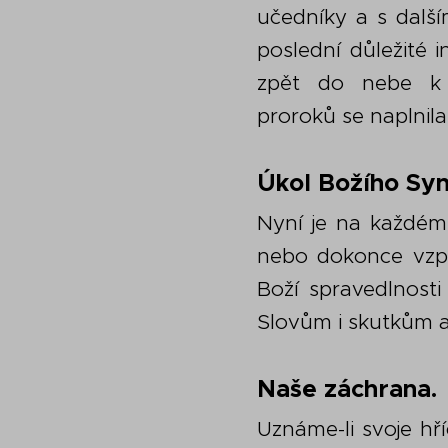
učedníky a s dalším
poslední důležité i
zpět do nebe k 
proroků se naplnila
Úkol Božího Syn
Nyní je na každém 
nebo dokonce vzpo
Boží spravedlnosti
Slovům i skutkům a
Naše záchrana.
Uznáme-li svoje hří