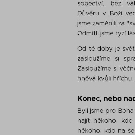
sobectví, bez vál
Důvěru v Boží ve
jsme zaměnili za "s
Odmítli jsme ryzí lá
Od té doby je svět
zasloužíme si spr
Zasloužíme si věčn
hněvá kvůli hříchu,
Konec, nebo na
Byli jsme pro Boha 
najít někoho, kdo 
někoho, kdo na seb