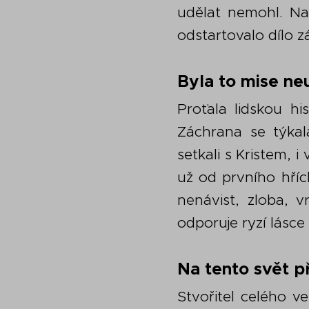
udělat nemohl. Naš
odstartovalo dílo 
Byla to mise ne
Proťala lidskou h
Záchrana se týkal
setkali s Kristem, i
už od prvního hří
nenávist, zloba, v
odporuje ryzí lásce 
Na tento svět p
Stvořitel celého v