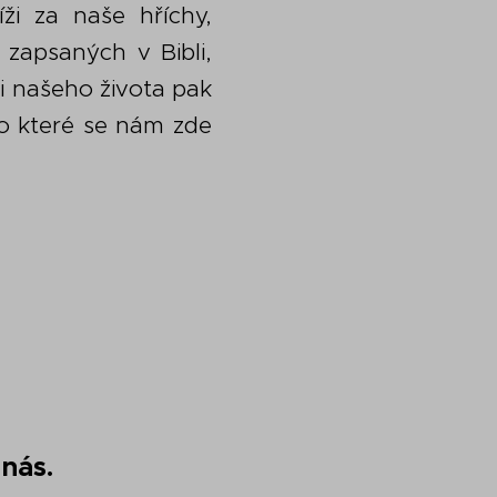
íži za naše hříchy,
v zapsaných v Bibli,
 našeho života pak
 o které se nám zde
 nás.