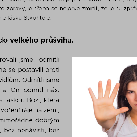
 zprávy, je třeba se nejprve zmínit, že je tu zpr
me lásku Stvořitele.
 do velkého průšvihu.
rovali jsme, odmítli
e se postavili proti
idlům. Odmítli jsme
le a On odmítl nás.
á láskou Boží, která
voření ráje na zemi,
k mimořádně dobrým
 bez nenávisti, bez