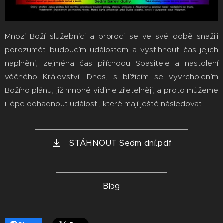
Mnozí Boží služebníci a proroci se ve své době snažili
porozumět budoucím událostem a vystihnout čas jejich
naplnění, zejména čas příchodu Spasitele a nastolení
věčného Království. Dnes, s blížícím se vyvrcholením
Božího plánu, již mnohé vidíme zřetelněji, a proto můžeme
i lépe odhadnout události, které mají ještě následovat.
STÁHNOUT Sedm dní.pdf
Blog