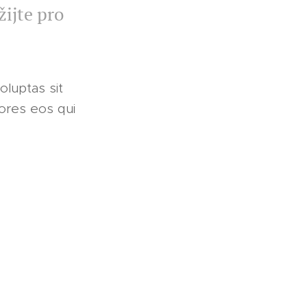
žijte pro
oluptas sit
lores eos qui