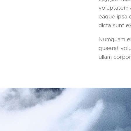
voluptatem 
eaque ipsa q
dicta sunt 
Numquam eiu
quaerat vol
ullam corpori