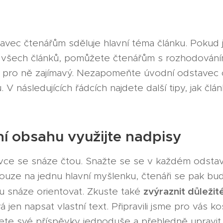
vec čtenářům sděluje hlavní téma článku. Pokud j
u všech článků, pomůžete čtenářům s rozhodování
e pro ně zajímavý. Nezapomeňte úvodní odstavec o
 V následujících řádcích najdete další tipy, jak člá
ní obsahu využijte nadpisy
avce se snáze čtou. Snažte se se v každém odstav
pouze na jednu hlavní myšlenku, čtenáři se pak bu
zvýraznit důležité
u snáze orientovat. Zkuste také
 jen napsat vlastní text. Připravili jsme pro vás ko
žete své příspěvky jednoduše a přehledně upravit. 