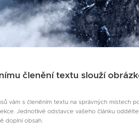
lnímu členění textu slouží obráz
sů vám s členěním textu na správných místech p
ekce. Jednotlivé odstavce vašeho článku oddělte
ě doplní obsah.