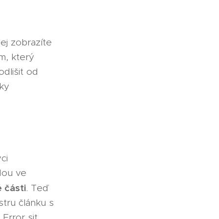
ej zobrazíte
m, který
dlišit od
nky
ci
dou ve
 části
. Teď
stru článku s
Error sit