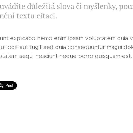
uvádíte důležitá slova či myšlenky, pou
nění textu citaci.
sunt explicabo nemo enim ipsam voluptatem quia v
ut odit aut fugit sed quia consequuntur magni do
uptatem sequi nesciunt neque porro quisquam est.