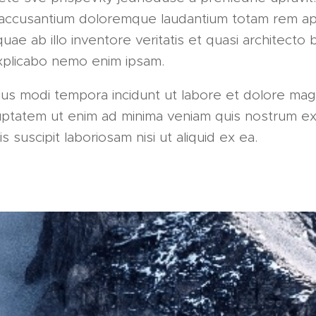
accusantium doloremque laudantium totam rem a
uae ab illo inventore veritatis et quasi architecto 
explicabo nemo enim ipsam.
s modi tempora incidunt ut labore et dolore ma
uptatem ut enim ad minima veniam quis nostrum ex
s suscipit laboriosam nisi ut aliquid ex ea.