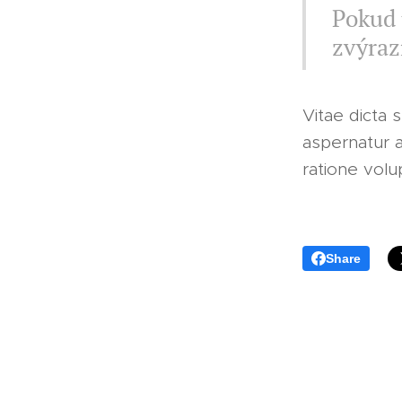
Pokud 
zvýraz
Vitae dicta 
aspernatur a
ratione vol
Share