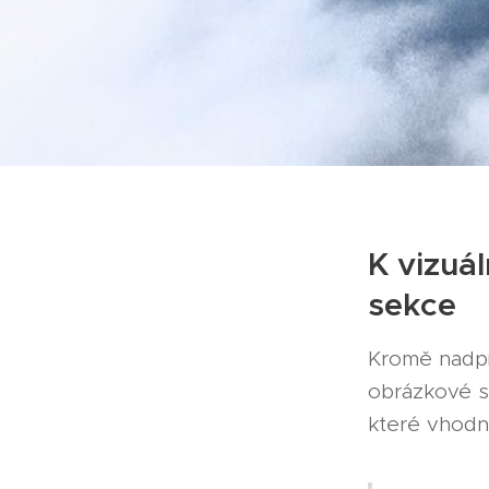
K vizuá
sekce
Kromě nadpi
obrázkové s
které vhodn