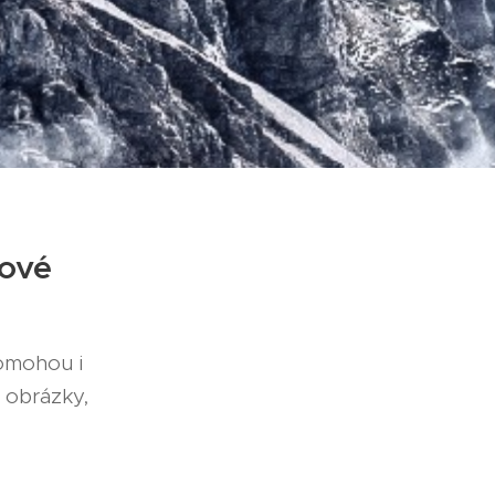
kové
omohou i
 obrázky,