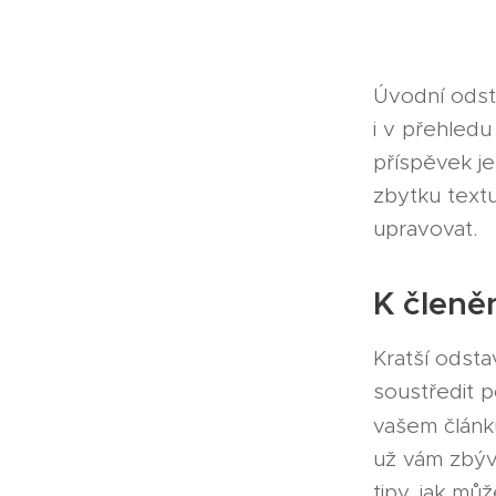
Úvodní odsta
i v přehled
příspěvek j
zbytku textu.
upravovat.
K členě
Kratší odst
soustředit 
vašem článk
už vám zbývá
tipy, jak mů