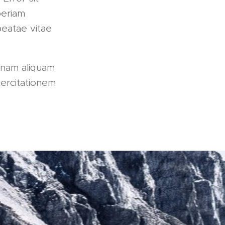
periam
beatae vitae
gnam aliquam
ercitationem