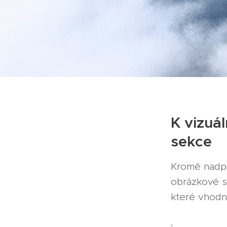
K vizuá
sekce
Kromě nadpi
obrázkové s
které vhodn