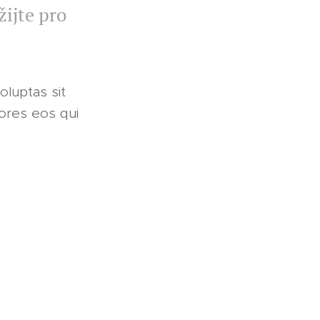
žijte pro
oluptas sit
lores eos qui