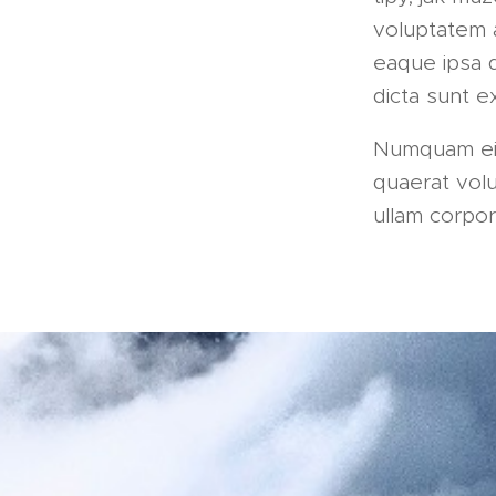
voluptatem 
eaque ipsa q
dicta sunt 
Numquam eiu
quaerat vol
ullam corpori