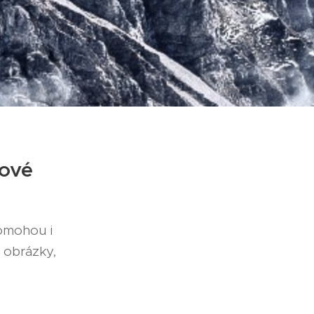
kové
omohou i
 obrázky,