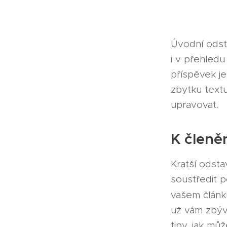
Úvodní odsta
i v přehled
příspěvek j
zbytku textu.
upravovat.
K členě
Kratší odst
soustředit 
vašem článk
už vám zbývá
tipy, jak mů