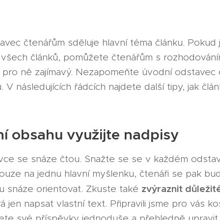
vec čtenářům sděluje hlavní téma článku. Pokud j
u všech článků, pomůžete čtenářům s rozhodování
e pro ně zajímavý. Nezapomeňte úvodní odstavec o
 V následujících řádcích najdete další tipy, jak člá
ní obsahu využijte nadpisy
avce se snáze čtou. Snažte se se v každém odstav
pouze na jednu hlavní myšlenku, čtenáři se pak bu
zvýraznit důležité
u snáze orientovat. Zkuste také
 jen napsat vlastní text. Připravili jsme pro vás ko
žete své příspěvky jednoduše a přehledně upravit. 