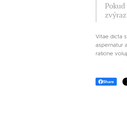
Pokud 
zvýraz
Vitae dicta 
aspernatur a
ratione vol
Share