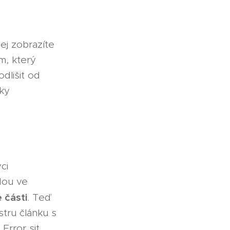
ej zobrazíte
m, který
dlišit od
nky
ci
dou ve
 části
. Teď
stru článku s
Error sit