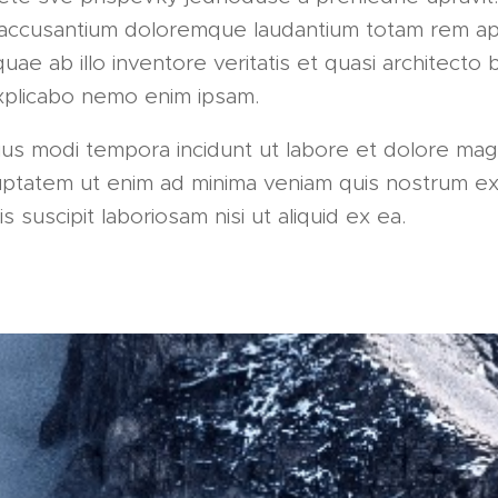
accusantium doloremque laudantium totam rem a
uae ab illo inventore veritatis et quasi architecto 
explicabo nemo enim ipsam.
s modi tempora incidunt ut labore et dolore ma
uptatem ut enim ad minima veniam quis nostrum ex
s suscipit laboriosam nisi ut aliquid ex ea.