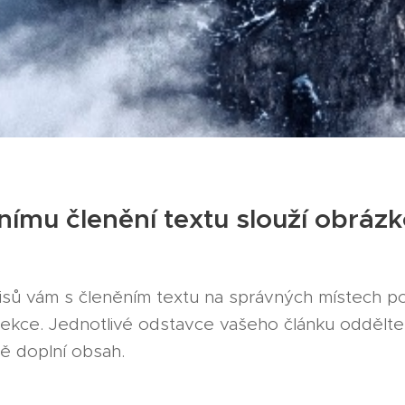
lnímu členění textu slouží obráz
sů vám s členěním textu na správných místech p
ekce. Jednotlivé odstavce vašeho článku oddělte
ě doplní obsah.