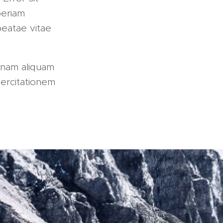
periam
beatae vitae
gnam aliquam
ercitationem