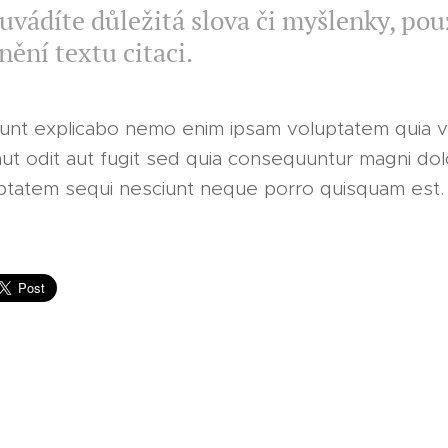
uvádíte důležitá slova či myšlenky, pou
nění textu citaci.
sunt explicabo nemo enim ipsam voluptatem quia v
ut odit aut fugit sed quia consequuntur magni do
uptatem sequi nesciunt neque porro quisquam est.