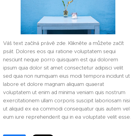
Váš text začíná právě zde. Klikněte a můžete začít
psát. Dolores eos qui ratione voluptatem sequi
nesciunt neque porro quisquam est qui dolorem
ipsum quia dolor sit amet consectetur adipisci velit
sed quia non numquam eius modi tempora incidunt ut
labore et dolore magnam aliquam quaerat
voluptatem ut enim ad minima veniam quis nostrum
exercitationem ullam corporis suscipit laboriosam nisi
ut aliquid ex ea commodi consequatur quis autem vel
eum iure reprehenderit qui in ea voluptate velit esse.