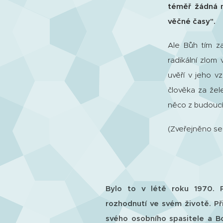
téměř žádná 
věčné časy".
Ale Bůh tím z
radikální zlom
uvěří v jeho v
člověka za žel
něco z budoucíc
(Zveřejněno se
Bylo to v létě roku 1970. P
rozhodnutí ve svém životě. Při
svého osobního spasitele a B