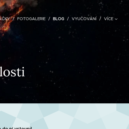
ÁČKY
FOTOGALERIE
BLOG
VYUČOVÁNÍ
VÍCE
osti
 do ní vstoupil