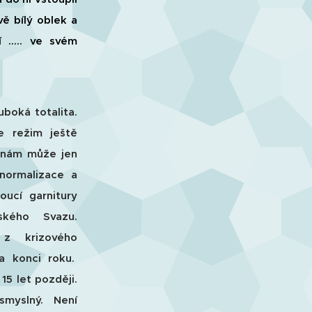
vě bílý oblek a
 ..... ve svém
uboká totalita.
e režim ještě
 nám může jen
normalizace a
oucí garnitury
kého Svazu.
z krizového
a konci roku.
15 let později.
smyslný. Není