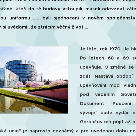
křesťané, kteří do té budovy vstoupili, museli odevzdat záři
lou uniformu ..... byli sjednoceni v novém společenství
 si uvědomil, že ztrácím věčný život ...
Je léto, rok 1970. Je hl
Po letech 68 a 69 s
upevňuje. O změně se
zdát. Nastává období 
upevňování moci vládn
pod vedením Sověts
Dokument "Poučení 
vývoje" bude vydán n
Gorbačov má přijít až o 
ská unie" je naprosto neznámý a pro uvedenou dobu ne