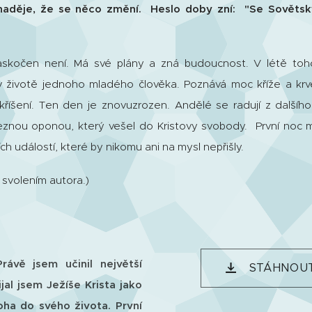
naděje, že se něco změní. Heslo doby zní: "Se Sověts
askočen není. Má své plány a zná budoucnost. V létě toh
 v životě jednoho mladého člověka. Poznává moc kříže a krve
zkříšení. Ten den je znovuzrozen. Andělé se radují z další
eznou oponou, který vešel do Kristovy svobody. První noc
h událostí, které by nikomu ani na mysl nepřišly.
 svolením autora.)
rávě jsem učinil největší
STÁHNOUT 
jal jsem Ježíše Krista jako
oha do svého života. První