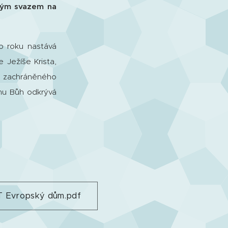
kým svazem na
o roku nastává
 Ježíše Krista,
ho zachráněného
 mu Bůh odkrývá
Evropský dům.pdf