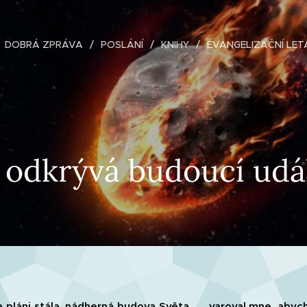
DOBRÁ ZPRÁVA
POSLÁNÍ
KNIHY
EVANGELIZAČNÍ LET
 odkrývá budoucí udál
pláni stála, nádherná budova Světa ..... varoval mne, abych