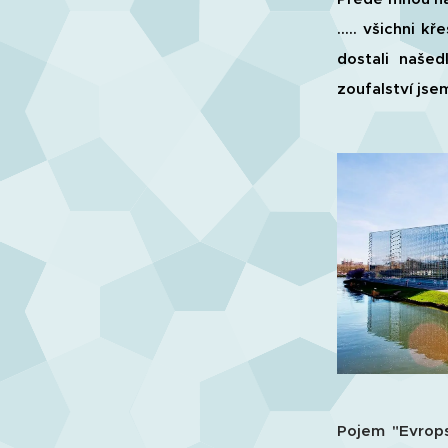
..... všichni 
dostali našed
zoufalství jsem
Pojem "Evrop