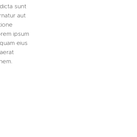
dicta sunt
rnatur aut
tione
orem ipsum
mquam eius
aerat
onem.