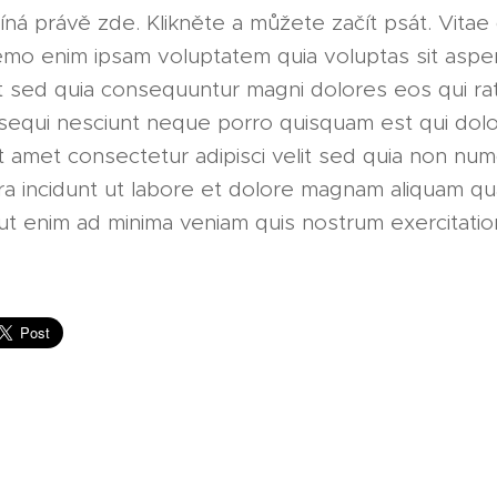
íná právě zde. Klikněte a můžete začít psát. Vitae 
emo enim ipsam voluptatem quia voluptas sit aspe
it sed quia consequuntur magni dolores eos qui ra
sequi nesciunt neque porro quisquam est qui dol
it amet consectetur adipisci velit sed quia non nu
a incidunt ut labore et dolore magnam aliquam qu
ut enim ad minima veniam quis nostrum exercitati