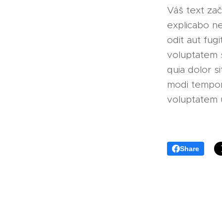
Váš text zač
explicabo n
odit aut fug
voluptatem 
quia dolor s
modi tempor
voluptatem 
Share